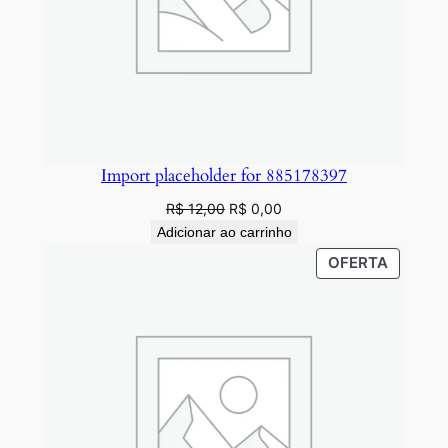
e
Import placeholder for 885178397
O
O
R$
12,00
R$
0,00
preço
preço
Adicionar ao carrinho
original
atual
PRODU
OFERTA
era:
é:
EM
R$ 12,00.
R$ 0,00.
PROMO