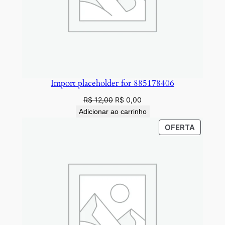
Import placeholder for 885178406
O
O
R$
12,00
R$
0,00
preço
preço
Adicionar ao carrinho
original
atual
PRODU
OFERTA
era:
é:
EM
R$ 12,00.
R$ 0,00.
PROMO