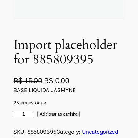
Import placeholder
for 885809395
O
O
R$
15,00
R$
0,00
p
p
BASE LIQUIDA JASMYNE
r
r
25 em estoque
e
e
I
Adicionar ao carrinho
ç
ç
m
p
SKU:
885809395
Category:
Uncategorized
o
o