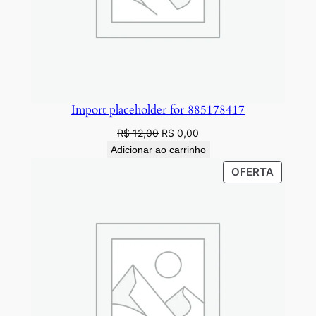
Import placeholder for 885178417
O
O
R$
12,00
R$
0,00
preço
preço
Adicionar ao carrinho
original
atual
PRODU
OFERTA
era:
é:
EM
R$ 12,00.
R$ 0,00.
PROMO