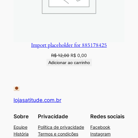
Import placeholder for 885178425
O
O
R$
12,00
R$
0,00
preço
preço
Adicionar ao carrinho
original
atual
era:
é:
R$ 12,00.
R$ 0,00.
lojasatitude.com.br
Sobre
Privacidade
Redes sociais
Equipe
Política de privacidade
Facebook
História
Termos e condições
Instagram