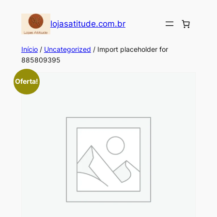
Pular
para
lojasatitude.com.br
o
conteúdo
Início
/
Uncategorized
/ Import placeholder for
885809395
Oferta!