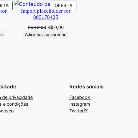
PRODUTO
PRODUTO
RTA
OFERTA
for
Import placeholder for
EM
EM
885178425
PROMOÇÃO
PROMOÇÃO
O
O
O
R$
12,00
R$
0,00
preço
preço
preço
ho
Adicionar ao carrinho
atual
original
atual
é:
era:
é:
0.
R$ 0,00.
R$ 12,00.
R$ 0,00.
cidade
Redes sociais
ca de privacidade
Facebook
s e condições
Instagram
onosco
Twitter/X