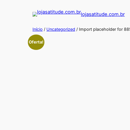
Pular
para
lojasatitude.com.br
o
conteúdo
Início
/
Uncategorized
/ Import placeholder for 
Oferta!