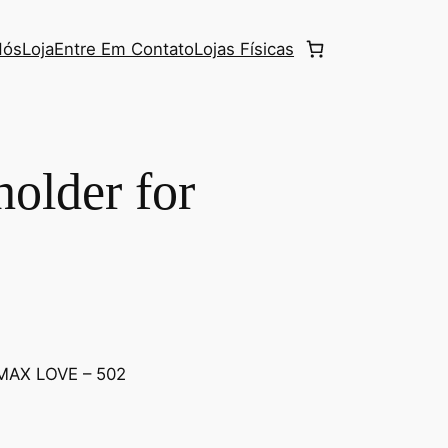
Nós
Loja
Entre Em Contato
Lojas Físicas
holder for
AX LOVE – 502