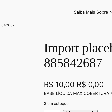
Saiba Mais Sobre 
885842687
Import place
885842687
O
O
R$
10,00
R$
0,00
BASE LÍQUIDA MAX COBERTURA M
p
p
3 em estoque
r
r