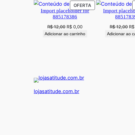
PRODUTO
OFERTA
Import placeholder for
Import placeho
EM
885178386
8851783
PROMOÇÃO
O
O
O
R$
12,00
R$
0,00
R$
12,00
R$
preço
preço
pr
Adicionar ao carrinho
Adicionar ao c
original
atual
ori
era:
é:
era
R$ 12,00.
R$ 0,00.
R$
lojasatitude.com.br